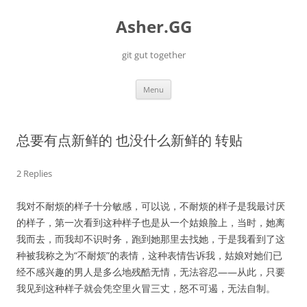
Skip
to
Asher.GG
content
git gut together
Menu
总要有点新鲜的 也没什么新鲜的 转贴
2 Replies
我对不耐烦的样子十分敏感，可以说，不耐烦的样子是我最讨厌
的样子，第一次看到这种样子也是从一个姑娘脸上，当时，她离
我而去，而我却不识时务，跑到她那里去找她，于是我看到了这
种被我称之为“不耐烦”的表情，这种表情告诉我，姑娘对她们已
经不感兴趣的男人是多么地残酷无情，无法容忍——从此，只要
我见到这种样子就会凭空里火冒三丈，怒不可遏，无法自制。