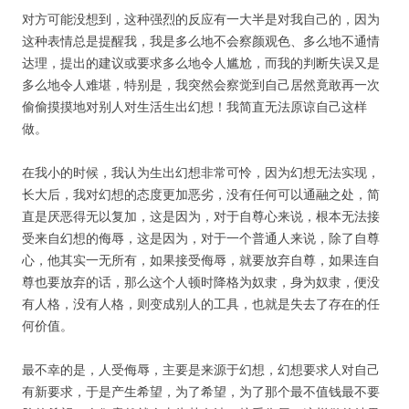
对方可能没想到，这种强烈的反应有一大半是对我自己的，因为
这种表情总是提醒我，我是多么地不会察颜观色、多么地不通情
达理，提出的建议或要求多么地令人尴尬，而我的判断失误又是
多么地令人难堪，特别是，我突然会察觉到自己居然竟敢再一次
偷偷摸摸地对别人对生活生出幻想！我简直无法原谅自己这样
做。
在我小的时候，我认为生出幻想非常可怜，因为幻想无法实现，
长大后，我对幻想的态度更加恶劣，没有任何可以通融之处，简
直是厌恶得无以复加，这是因为，对于自尊心来说，根本无法接
受来自幻想的侮辱，这是因为，对于一个普通人来说，除了自尊
心，他其实一无所有，如果接受侮辱，就要放弃自尊，如果连自
尊也要放弃的话，那么这个人顿时降格为奴隶，身为奴隶，便没
有人格，没有人格，则变成别人的工具，也就是失去了存在的任
何价值。
最不幸的是，人受侮辱，主要是来源于幻想，幻想要求人对自己
有新要求，于是产生希望，为了希望，为了那个最不值钱最不要