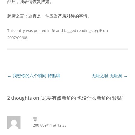
然后，我表情恢复严肃。
肺腑之言：这真是一件应当严肃对待的事情。
This entry was posted in
☢
and tagged
readings
,
石康
on
2007/09/08
.
Post
←
我想你的六个瞬间 转贴哦
无耻之耻 无耻矣
→
navigation
2 thoughts on “
总要有点新鲜的 也没什么新鲜的 转贴
”
青
2007/09/11 at 12:33