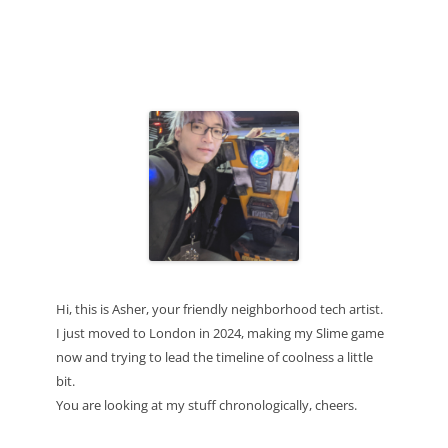
Hi, this is Asher, your friendly neighborhood tech artist.
I just moved to London in 2024, making my Slime game
now and trying to lead the timeline of coolness a little
bit.
You are looking at my stuff chronologically, cheers.