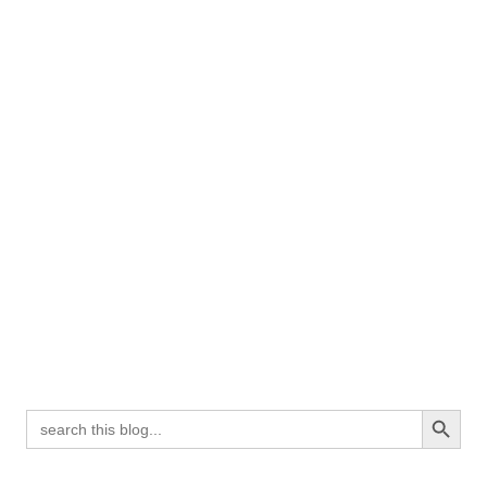
Search Button
Search
for: