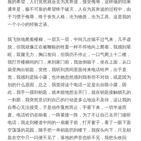
脸的希望，人们竟然就会去为其奔波，接受侮辱，这样做的结果
通常是，极不可靠的希望终于破灭，人在为其奔波的过程中，由
于习惯于侮辱，终于丧失人格，沦为物质，沦为工具。这是我的
一个小小的经验之谈。
我飞快地爬着楼梯，一层又一层，中间几次喘不过气来，几乎虚
脱，但我就像正在被鞭鞑的牲畜一样不停地向上爬着，我感到晕
眩，双腿无力，胸口发闷，但我仍不停止，一口气爬上十二楼，
我打开楼梯间的门，来到家门前，我放倒箱子，坐在上面，从口
袋里掏出钥匙，突然，我听到房间里面传来电话铃声，出于直
觉，我感到是陈小露，也许她忽然感到我有些不对劲，或是因为
别的什么原因，总之，我觉得这个电话一定是出自陈小露，因
此，我手一摸到钥匙，就本能地想去开门，就在钥匙接触锁孔的
一刹那，我突然意识到自己的行动是多么地迫不及待，这让我的
自尊心无法接受，于是动作戛然而止，手垂下来，一切半途而
废。电话铃仍在响着，一阵紧接一阵，为了不让自己去开门接听
电话，我走到楼道中间的一扇窗子前，打开窗子，看了一眼下面
空荡荡的花园，随手把一串钥匙扔到楼下，我探头向下，只见钥
匙在空中只一闪便不见了，落地的声音也听不见，我把头收回