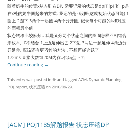
随着奶牛的位置x从左到右DP, 需要记录的状态是dp[i][p][k], p是
在x处的奶牛圈起来的方式, 我记的是 0没圈(这就初始状态可能) 1
圈上 2圈下 3两个一起圈 4两个分开圈, 记录每个可能的k和对应
的面积最小值
状态转移比较麻烦.. 我是又分两个状态之间的圈圈怎样互相结合
来枚举, 0不结合 1上边延伸出去 2下边 3两边一起延伸 4两边分
开延伸. 应该还有更巧妙的方法.. 不想再碰这题了
172ms 直接大数组20M内存..代码点下面
Continue reading
→
This entry was posted in
☢
and tagged
ACM
,
Dynamic Planning
,
POJ
,
report
,
状态压缩
on
2010/09/29
.
[ACM] POJ1185解题报告 状态压缩DP