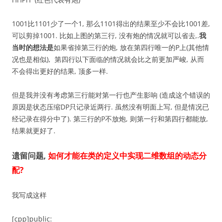
1001比1101少了一个1, 那么1101得出的结果至少不会比1001差,
可以剪掉1001. 比如上图的第三行, 没有炮的情况就可以省去,.
我
当时的想法是
如果省掉第三行的炮, 放在第四行唯一的P上(其他情
况也是相似), 第四行以下面临的情况就会比之前更加严峻, 从而
不会得出更好的结果, 顶多一样.
但是我并没有考虑第三行能对第一行也产生影响 (造成这个错误的
原因是状态压缩DP只记录近两行. 虽然没有明面上写, 但是情况已
经记录在得分中了). 第三行的P不放炮, 则第一行和第四行都能放,
结果就更好了.
遗留问题,
如何才能在类的定义中实现二维数组的动态分
配?
我写成这样
[cpp]public: