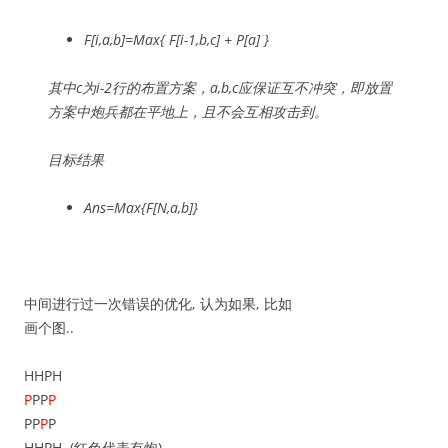
F[i,a,b]=Max{ F[i-1,b,c] + P[a] }
其中c为i-2行的布置方案，a,b,c应保证互不冲突，即放置
方案中炮兵都在平地上，且不会互相攻击到。
目标结果
Ans=Max{F[N,a,b]}
中间进行过一次错误的优化, 认为如果, 比如
画个图..
HHPH
P
PP
P
PP
P
P
HHPH (红色代表有炮)