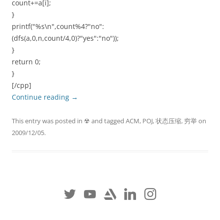
count+=a[i];
}
printf("%s\n",count%4?"no":
(dfs(a,0,n,count/4,0)?"yes":"no"));
}
return 0;
}
[/cpp]
Continue reading
→
This entry was posted in
☢
and tagged
ACM
,
POJ
,
状态压缩
,
穷举
on
2009/12/05
.