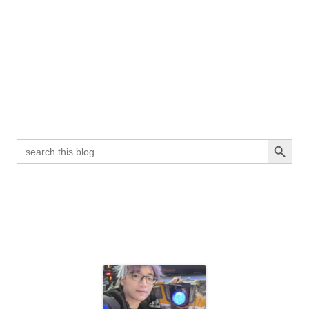
Search Button
Search
for: