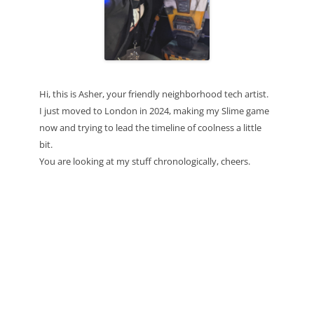
Hi, this is Asher, your friendly neighborhood tech artist.
I just moved to London in 2024, making my Slime game
now and trying to lead the timeline of coolness a little
bit.
You are looking at my stuff chronologically, cheers.