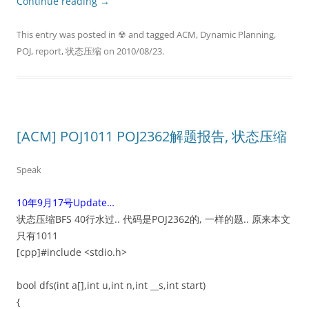
Continue reading
→
This entry was posted in
☢
and tagged
ACM
,
Dynamic Planning
,
POJ
,
report
,
状态压缩
on
2010/08/23
.
[ACM] POJ1011 POJ2362解题报告, 状态压缩
Speak
10年9月17号Update…
状态压缩BFS 40行水过.. 代码是POJ2362的, 一样的题.. 原来本文
只有1011
[cpp]#include <stdio.h>
bool dfs(int a[],int u,int n,int __s,int start)
{