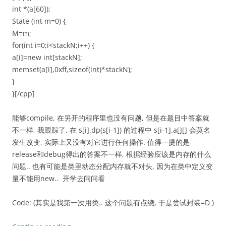
int *(a[60]);
State (int m=0) {
M=m;
for(int i=0;i<stackN;i++) {
a[i]=new int[stackN];
memset(a[i],0xff,sizeof(int)*stackN);
}
}[/cpp]
能够compile, 在另开的程序里也没有问题, 但是在题目中答案就
不一样, 我跟踪了, 在 s[i].dp(s[i-1]) 的过程中 s[i-1].a[][] 会莫名
发生改变, 实际上又没有对它进行任何操作. 值得一提的是
release和debug得出的答案不一样, 根据经验应该是内存的什么
问题.. 也有可能是类里动态分配内存就不对头, 因为在类中定义变
量不能用new.. 开学去问问看
Code: (其实是我第一次用类.. 这个问题有点绕, 于是尝试封装=D )