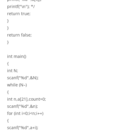
printf("\n"); */
return true;
}
}
return false;
}
int main()
{
int N;
scanf("%d",&N);
while (N–)
{
int n,a[21],count=0;
scanf("%d",&n);
for (int i=0;i<n;i++)
{
scanf("%d",a+i);