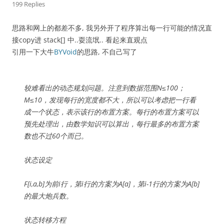
199 Replies
思路和网上的都差不多, 我另外开了程序算出每一行可能的情况直
接copy进 stack[] 中..耍流氓.. 看起来直观点
引用一下大牛
BYVoid
的思路, 不自己写了
较难看出的动态规划问题。注意到数据范围N≤100；
M≤10，发现每行的宽度都不大，所以可以考虑把一行看
成一个状态，表示该行的布置方案。每行的布置方案可以
预先处理出，由数学知识可以算出，每行最多的布置方案
数也不过60个而已。
状态设定
F[i,a,b]为前i行，第i行的方案为A[a]，第i-1行的方案为A[b]
的最大炮兵数。
状态转移方程