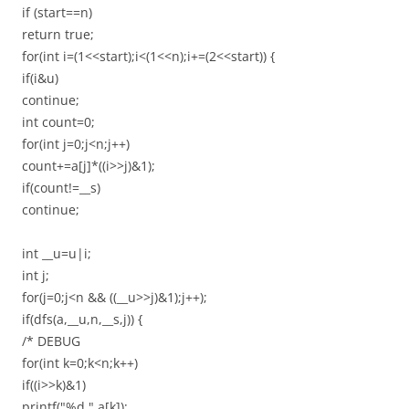
if (start==n)
return true;
for(int i=(1<<start);i<(1<<n);i+=(2<<start)) {
if(i&u)
continue;
int count=0;
for(int j=0;j<n;j++)
count+=a[j]*((i>>j)&1);
if(count!=__s)
continue;
int __u=u|i;
int j;
for(j=0;j<n && ((__u>>j)&1);j++);
if(dfs(a,__u,n,__s,j)) {
/* DEBUG
for(int k=0;k<n;k++)
if((i>>k)&1)
printf("%d ",a[k]);