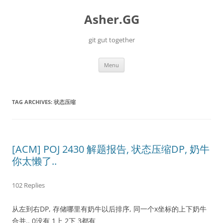
Skip
to
Asher.GG
content
git gut together
Menu
TAG ARCHIVES:
状态压缩
[ACM] POJ 2430 解题报告, 状态压缩DP, 奶牛
你太懒了..
102 Replies
从左到右DP, 存储哪里有奶牛以后排序, 同一个x坐标的上下奶牛
合并.. 0没有 1上 2下 3都有