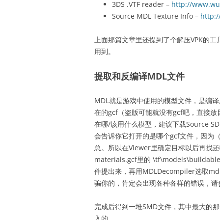
3DS .VTF reader –
http://www.wu
Source MDL Texture Info –
http:
上面那篇文章里还提到了个解压VPK的
用到。
提取和反编译MDL文件
MDL就是游戏中使用的模型文件，是编译
在的gcf（盗版可能就没有gcf吧，直接
在哪/该用什么模型，建议下载Source SDK用
会告诉你它打开的是哪个gcf文件，因为（
总。所以在Viewer里确定目标以后再找还略略麻烦
materials.gcf里的 \tf\models\buil
件提出来，再用MDLDecompiler选
骗你的，肯定会出现各种各样的错误，请
完成后得到一堆SMD文件，其中最大的
入的。