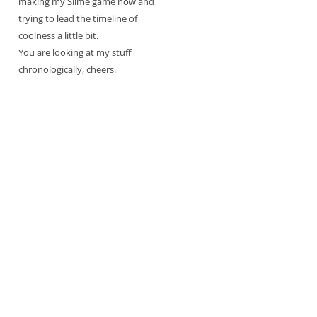
making my Slime game now and
trying to lead the timeline of
coolness a little bit.
You are looking at my stuff
chronologically, cheers.