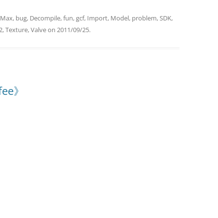
 Max
,
bug
,
Decompile
,
fun
,
gcf
,
Import
,
Model
,
problem
,
SDK
,
2
,
Texture
,
Valve
on
2011/09/25
.
ffee》