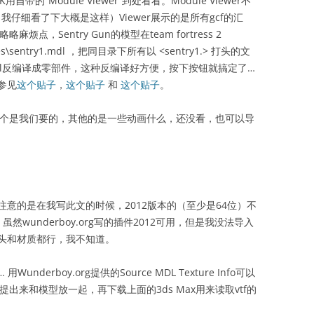
自带的“Module Viewer”到处看看。Module Viewer不
我仔细看了下大概是这样）Viewer展示的是所有gcf的汇
点，Sentry Gun的模型在team fortress 2
dables\sentry1.mdl ，把同目录下所有以 <sentry1.> 打头的文
取mdl反编译成零部件，这种反编译好方便，按下按钮就搞定了…
参见
这个贴子
，
这个贴子
和
这个贴子
。
那个是我们要的，其他的是一些动画什么，还没看，也可以导
好了，要注意的是在我写此文的时候，2012版本的（至少是64位）不
虽然wunderboy.org写的插件2012可用，但是我没法导入
头和材质都行，我不知道。
erboy.org提供的Source MDL Texture Info可以
提出来和模型放一起，再下载上面的3ds Max用来读取vtf的