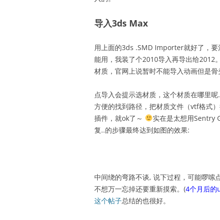
导入3ds Max
用上面的3ds .SMD Importer就
能用，我装了个2010导入再导出给2012。
材质，官网上说暂时不能导入动画但是骨
点导入会提示选材质，这个材质在哪里呢… 用Wund
方便的找到路径，把材质文件（vtf格式）
插件，就ok了～
实在是太想用Sentr
复..的步骤最终达到如图的效果:
中间绕的弯路不谈, 说下过程，可能啰
不想万一忘掉还要重新摸索。(
4个月后的
这个帖子
总结的也很好。