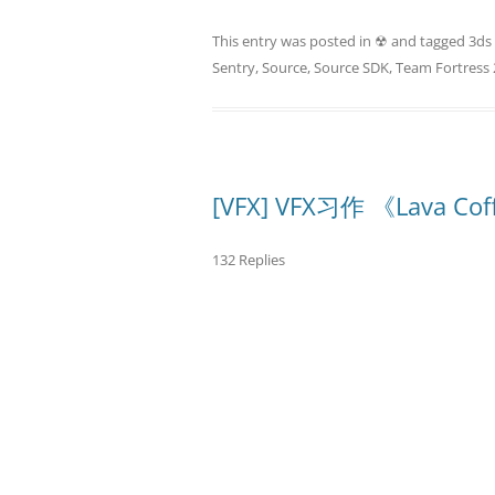
This entry was posted in
☢
and tagged
3ds
Sentry
,
Source
,
Source SDK
,
Team Fortress 
[VFX] VFX习作 《Lava Co
132 Replies