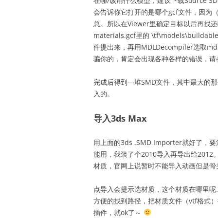
在哪/该用什么模型，建议下载Source SDK用
会告诉你它打开的是哪个gcf文件，因为（
总。所以在Viewer里确定目标以后再找还略略麻烦
materials.gcf里的 \tf\models\buil
件提出来，再用MDLDecompiler选
骗你的，肯定会出现各种各样的错误，请
完成后得到一堆SMD文件，其中最大的
入的。
导入3ds Max
用上面的3ds .SMD Importer就
能用，我装了个2010导入再导出给2012。
材质，官网上说暂时不能导入动画但是骨
点导入会提示选材质，这个材质在哪里呢… 用Wund
方便的找到路径，把材质文件（vtf格式）
插件，就ok了～