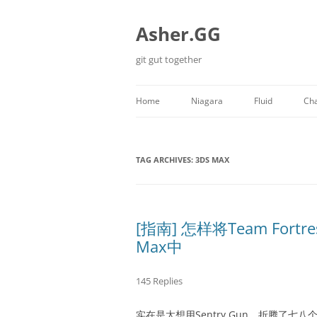
Skip
to
content
Asher.GG
git gut together
Home
Niagara
Fluid
Cha
Minecraft
TAG ARCHIVES:
3DS MAX
[指南] 怎样将Team Fort
Max中
145 Replies
实在是太想用Sentry Gun，折腾了七