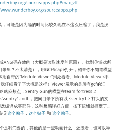
nderboy.org/sourceapps.php#max_vtf
//www.wunderboy.org/sourceapps.php
工具，可能是因为隔的时间比较久现在不这么压缩了，我是没
成ANSI码存放的（大概是读取速度的原因）。找到你游戏所
放目录里？不太清楚），用GCFScape打开，如果你不知道模型
自带的“Module Viewer”到处看看。Module Viewer不
我仔细看了下大概是这样）Viewer展示的是所有gcf的汇
点，Sentry Gun的模型在team fortress 2
dables\sentry1.mdl ，把同目录下所有以 <sentry1.> 打头的文
取mdl反编译成零部件，这种反编译好方便，按下按钮就搞定了…
参见
这个贴子
，
这个贴子
和
这个贴子
。
那个是我们要的，其他的是一些动画什么，还没看，也可以导