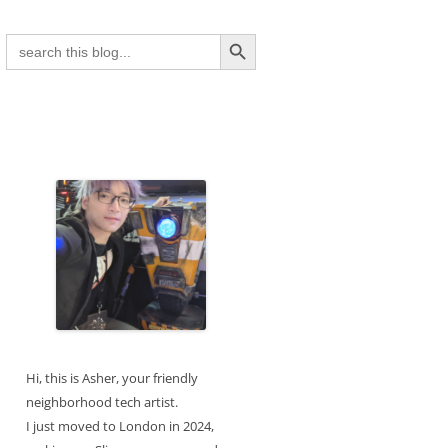
Search Button
Search
for:
Hi, this is Asher, your friendly
neighborhood tech artist.
I just moved to London in 2024,