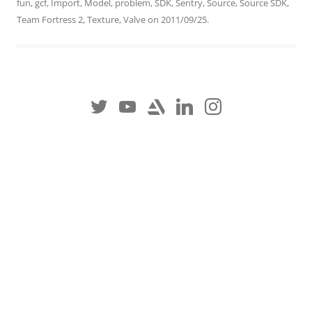
fun
,
gcf
,
Import
,
Model
,
problem
,
SDK
,
Sentry
,
Source
,
Source SDK
,
Team Fortress 2
,
Texture
,
Valve
on
2011/09/25
.