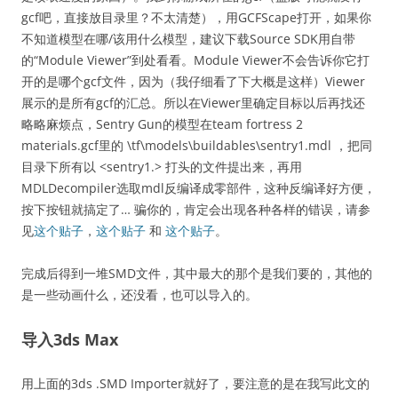
gcf吧，直接放目录里？不太清楚），用GCFScape打开，如果你
不知道模型在哪/该用什么模型，建议下载Source SDK用自带
的“Module Viewer”到处看看。Module Viewer不会告诉你它打
开的是哪个gcf文件，因为（我仔细看了下大概是这样）Viewer
展示的是所有gcf的汇总。所以在Viewer里确定目标以后再找还
略略麻烦点，Sentry Gun的模型在team fortress 2
materials.gcf里的 \tf\models\buildables\sentry1.mdl ，把同
目录下所有以 <sentry1.> 打头的文件提出来，再用
MDLDecompiler选取mdl反编译成零部件，这种反编译好方便，
按下按钮就搞定了… 骗你的，肯定会出现各种各样的错误，请参
见
这个贴子
，
这个贴子
和
这个贴子
。
完成后得到一堆SMD文件，其中最大的那个是我们要的，其他的
是一些动画什么，还没看，也可以导入的。
导入3ds Max
用上面的3ds .SMD Importer就好了，要注意的是在我写此文的