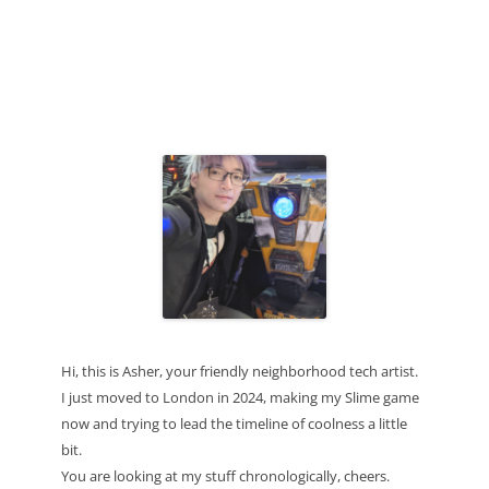
Hi, this is Asher, your friendly neighborhood tech artist.
I just moved to London in 2024, making my Slime game
now and trying to lead the timeline of coolness a little
bit.
You are looking at my stuff chronologically, cheers.