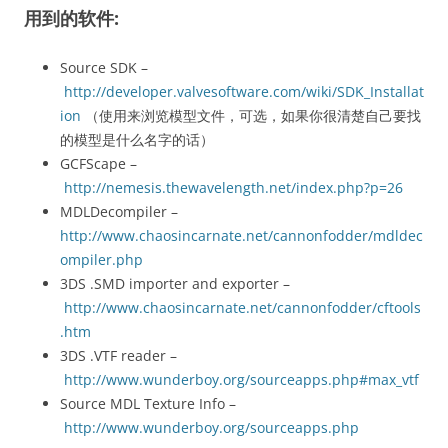
用到的软件:
Source SDK –
http://developer.valvesoftware.com/wiki/SDK_Installat
ion
（使用来浏览模型文件，可选，如果你很清楚自己要找
的模型是什么名字的话）
GCFScape –
http://nemesis.thewavelength.net/index.php?p=26
MDLDecompiler –
http://www.chaosincarnate.net/cannonfodder/mdldec
ompiler.php
3DS .SMD importer and exporter –
http://www.chaosincarnate.net/cannonfodder/cftools
.htm
3DS .VTF reader –
http://www.wunderboy.org/sourceapps.php#max_vtf
Source MDL Texture Info –
http://www.wunderboy.org/sourceapps.php