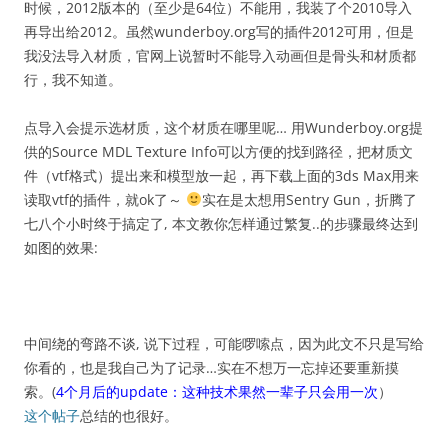
时候，2012版本的（至少是64位）不能用，我装了个2010导入
再导出给2012。虽然wunderboy.org写的插件2012可用，但是
我没法导入材质，官网上说暂时不能导入动画但是骨头和材质都
行，我不知道。
点导入会提示选材质，这个材质在哪里呢… 用Wunderboy.org提
供的Source MDL Texture Info可以方便的找到路径，把材质文
件（vtf格式）提出来和模型放一起，再下载上面的3ds Max用来
读取vtf的插件，就ok了～
实在是太想用Sentry Gun，折腾了
七八个小时终于搞定了, 本文教你怎样通过繁复..的步骤最终达到
如图的效果:
中间绕的弯路不谈, 说下过程，可能啰嗦点，因为此文不只是写给
你看的，也是我自己为了记录…实在不想万一忘掉还要重新摸
索。(
4个月后的update：这种技术果然一辈子只会用一次
）
这个帖子
总结的也很好。