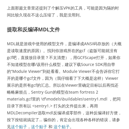
上面那篇文章里还提到了个解压VPK的工具，可能是因为隔的时
间比较久现在不这么压缩了，我是没用到。
提取和反编译MDL文件
MDL就是游戏中使用的模型文件，是编译成ANSI码存放的（大概
是读取速度的原因）。找到你游戏所在的gcf（盗版可能就没有
gcf吧，直接放目录里？不太清楚），用GCFScape打开，如果你
不知道模型在哪/该用什么模型，建议下载Source SDK用自带
的“Module Viewer”到处看看。Module Viewer不会告诉你它打
开的是哪个gcf文件，因为（我仔细看了下大概是这样）Viewer
展示的是所有gcf的汇总。所以在Viewer里确定目标以后再找还
略略麻烦点，Sentry Gun的模型在team fortress 2
materials.gcf里的 \tf\models\buildables\sentry1.mdl ，把同
目录下所有以 <sentry1.> 打头的文件提出来，再用
MDLDecompiler选取mdl反编译成零部件，这种反编译好方便，
按下按钮就搞定了… 骗你的，肯定会出现各种各样的错误，请参
见
这个贴子
，
这个贴子
和
这个贴子
。