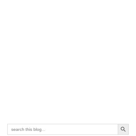
Search Button
Search
for: