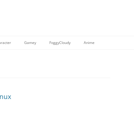
racter
Gamey
FoggyCloudy
Anime
nux