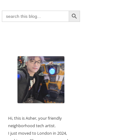
Search Button
Search
for:
Hi, this is Asher, your friendly
neighborhood tech artist.
I just moved to London in 2024,