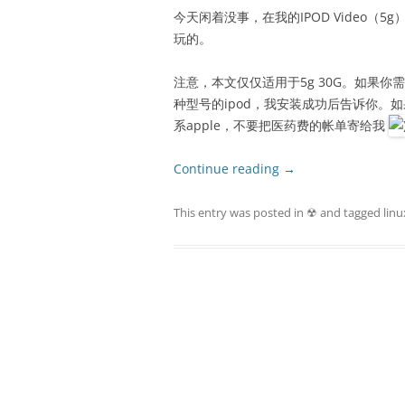
今天闲着没事，在我的IPOD Video（5
玩的。
注意，本文仅仅适用于5g 30G。如果你需
种型号的ipod，我安装成功后告诉你。如
系apple，不要把医药费的帐单寄给我
Continue reading
→
This entry was posted in
☢
and tagged
linu
Post
navigation