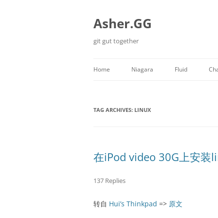
Skip
to
content
Asher.GG
git gut together
Home
Niagara
Fluid
Cha
Minecraft
TAG ARCHIVES:
LINUX
在iPod video 30G上安装li
137 Replies
转自
Hui’s Thinkpad
=>
原文