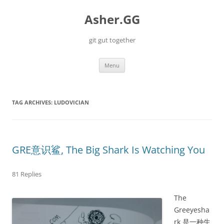
Skip
to
Asher.GG
content
git gut together
Menu
TAG ARCHIVES:
LUDOVICIAN
GRE意识鲨, The Big Shark Is Watching You
81 Replies
The
Greeyesha
rk 是一种生