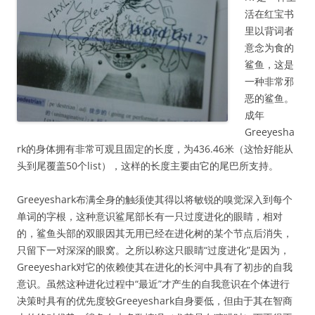
活在红宝书
里以背词者
意念为食的
鲨鱼，这是
一种非常邪
恶的鲨鱼。
成年
Greeyesha
rk的身体拥有非常可观且固定的长度，为436.46米（这恰好能从
头到尾覆盖50个list），这样的长度主要由它的尾巴所支持。
Greeyeshark布满全身的触须使其得以将敏锐的嗅觉深入到每个
单词的字根，这种意识鲨尾部长有一只过度进化的眼睛，相对
的，鲨鱼头部的双眼因其无用已经在进化树的某个节点后消失，
只留下一对深深的眼窝。之所以称这只眼睛“过度进化”是因为，
Greeyeshark对它的依赖使其在进化的长河中具有了初步的自我
意识。虽然这种进化过程中“最近”才产生的自我意识在个体进行
决策时具有的优先度较Greeyeshark自身要低，但由于其在智商