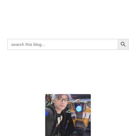
Search Button
Search
for: