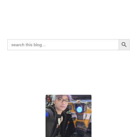
Search Button
Search
for: