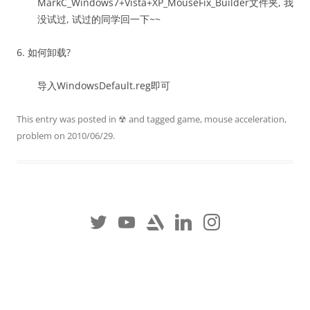
MarkC_Windows7+Vista+XP_MouseFix_Builder文件夹, 我
没试过, 试过的同学回一下~~
6. 如何卸载?
导入WindowsDefault.reg即可
This entry was posted in
☢
and tagged
game
,
mouse acceleration
,
problem
on
2010/06/29
.