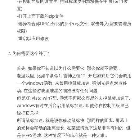
-在控制面板的设置里, 把鼠标速度的滑块拖在中间 (6/11位
置) .
-打开上面下载的zip文件
-选择符合你DPI百分比的那个reg文件, 双击导入(需要管理员
权限)
-重启以应用修改
2. 为何需要这个补丁?
首先, 如果你不知道以为什么需要它, 那么你就不需要..
老游戏里, 比如半条命1, 雷神之锤12, 开启游戏后它们会调用
一个windows函数, 来禁用掉鼠标加速, 强制光标点对点移
动, 在这些游戏里准星的瞄准没有任何问题.
但是XP,Vista,win7里, 游戏不再那么容易的去掉鼠标加速了,
windows有时在后台启用鼠标加速, 即使你在控制面板里已
经把它关掉.
所谓鼠标加速, 就是说你移动鼠标快, 那同样的距离, 屏幕上
的光标会移动的距离更长, 在某些情况下这是非常有用的. 但
是在FPS游戏, 这种情况下的瞄准就是一种灾难..