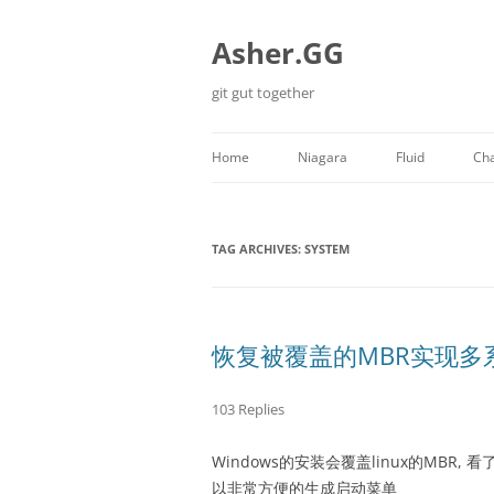
Skip
to
content
Asher.GG
git gut together
Home
Niagara
Fluid
Cha
Minecraft
TAG ARCHIVES:
SYSTEM
恢复被覆盖的MBR实现多系统引
103 Replies
Windows的安装会覆盖linux的MBR, 看
以非常方便的生成启动菜单