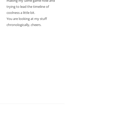
making my Slime game now and
trying to lead the timeline of
coolness a little bit.
You are looking at my stuff
chronologically, cheers.