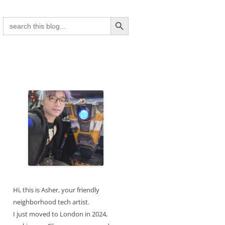
Search Button
Search
for:
Hi, this is Asher, your friendly
neighborhood tech artist.
I just moved to London in 2024,