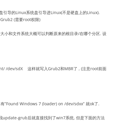
盘引导的Linux系统盘引导进Linux(不是硬盘上的Linux).
ub2 (需要root权限)
区, 根据大小和文件系统大概可以判断原来的根目录/在哪个分区. 设
ory=/mnt/ /dev/sdX 这样就写入Grub2和MBR了 , (注意root前面
Found Windows 7 (loader) on /dev/sdxx” 就ok了.
update-grub后就直接找到了win7系统, 但是下面的方法